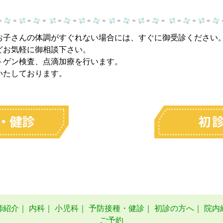
お子さんの体調がすぐれない場合には、すぐに御受診ください
どお気軽に御相談下さい。
トゲン検査、点滴加療を行います。
いたしております。
師紹介
｜
内科
｜
小児科
｜
予防接種・健診
｜
初診の方へ
｜
院内
ご予約